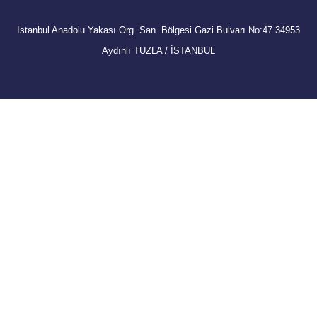
İstanbul Anadolu Yakası Org. San. Bölgesi Gazi Bulvarı No:47 34953
Aydınlı TUZLA / İSTANBUL
+90 216 593 11 60
normsan@normsan.com
Copyright © 2025 | Normsan | All Rights Reserved.